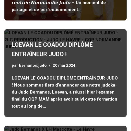
𝙧𝙚𝙣𝙩𝙧𝙚́𝙚 𝙉𝙤𝙧𝙢𝙖𝙣𝙙𝙞𝙚 𝙅𝙪𝙙𝙤 – Un moment de
partage et de perfectionnement…
LOEVAN LE COADOU DIPLÔMÉ
ENTRAÎNEUR JUDO !
par
bernanos.judo
20 mai 2024
LOEVAN LE COADOU DIPLÔMÉ ENTRAÎNEUR JUDO
! Nous sommes fiers d’annoncer que notre judoka
du Judo Bernanos, Loevan, a réussi hier l’examen
final du CQP MAM après avoir suivi cette formation
tout au long de…