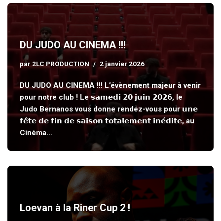
DU JUDO AU CINEMA !!!
par
2LC PRODUCTION
2 janvier 2026
DU JUDO AU CINEMA !!! L’évènement majeur à venir
pour notre club ! Le 𝘀𝗮𝗺𝗲𝗱𝗶 𝟮𝟬 𝗷𝘂𝗶𝗻 𝟮𝟬𝟮𝟲, le
Judo Bernanos vous donne rendez-vous pour 𝘂𝗻𝗲
𝗳𝗲̂𝘁𝗲 𝗱𝗲 𝗳𝗶𝗻 𝗱𝗲 𝘀𝗮𝗶𝘀𝗼𝗻 𝘁𝗼𝘁𝗮𝗹𝗲𝗺𝗲𝗻𝘁 𝗶𝗻𝗲́𝗱𝗶𝘁𝗲, au
Cinéma…
Loevan à la Riner Cup 2 !