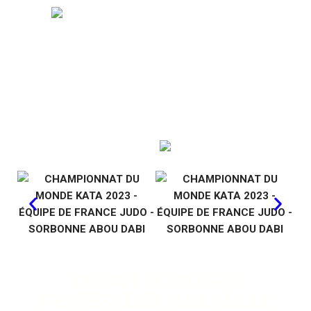
France
Toute l’équipe rentre ce soir dans la nuit, Loevan et Mikaël
rentrent mercredi.. une vidéo arrivera dans quelques
semaines retraçant toute cette saison.
Encore une fois merci à l’équipe de France et à tous ceux
qui ont soutenu notre duo Eleobane et Alwena durant cette
aventure, MERCI MERCI MERCI
LE MOT DE NOTRE
PROFESSEUR : MIKAËL LE