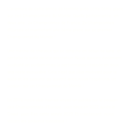
L’aventure de cette année se termine avec cette 5ème place
sur ces Championnats du Monde. Quelle performance.. en
deux ans : 2x Championnes de France, 2x Championnes
d’Europe et maintenant une 5ème place sur ce premier
Championnat du Monde !
Une mèche de cheveux qui se détache en début de kata.. et
perturbe la suite de leur prestation. Nous aurions évidement
souhaité un podium mais la performance réalisée en deux
ans reste incroyable. Cela n’est que plus motivant pour la
suite et les saisons qui suivent avec, nous l’espérons, un
podium sur un Championnat du Monde !
En 2019, notre club havrais voyait un judoka sur le podium
des Championnats d’Europe.. puis deux en 2022 après le
Covid.. puis 4 en cette année 2023. Et maintenant.. nous
visons les podiums mondiaux !