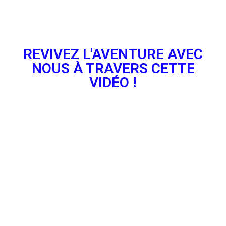
Elles ne peuvent qu’être fières d’elles et félicitées pour leurs
résultats, elles ont parfaitement représentées notre club, le
Havre et la France
REVIVEZ L'AVENTURE AVEC
NOUS À TRAVERS CETTE
VIDÉO !
FIN DE L’AVENTURE • CHAMPIONNATS DU MONDE
KATA 2023
Clap de fin de ces journées à Abou Dabi.. la France sort d’ici
avec de beaux résultats avec 7 duos sur 9 qui vont sur les
phases finales et dans cela.. 2 duos médaillés ! Une
première pour nous et notre club dans un Championnat
comme celui-ci, merci à toute l’équipe de France pour
l’accueil dans le groupe et tout le soutien apporté. C’est un
plaisir et honneur pour nous de faire parti de cette équipe de