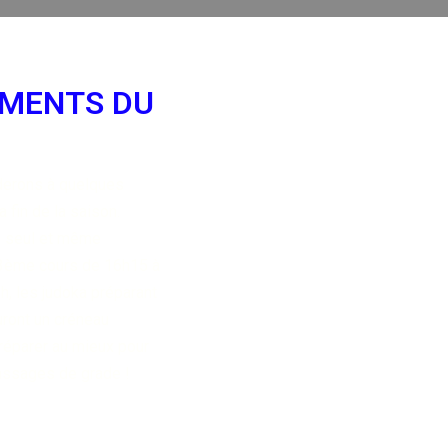
EMENTS DU
derons à quelques
 fin de la saison.
n seul et même
e 3ème cours de 16h15 à
h, les judoka préparant
ront un créneau
préparer au mieux pour
passages de grade !