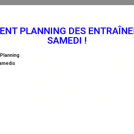
NT PLANNING DES ENTRAÎN
SAMEDI !
À partir du samedi 9 décembre 2023, nous procé
modifications sur les horaires du samedi jusqu’à la
Nous regrouperons le 1er et le 2ème cours sur u
entraînement de 15h à 16h15. Il y aura ensuite l
17h45 puis un tout nouveau cours. De 17h 45 à 19
des passages de grade et/ou compétition kata au
spécial réservé pour cela. L’objectif étant de se 
vos compétitions kata de la saison et pour vos 