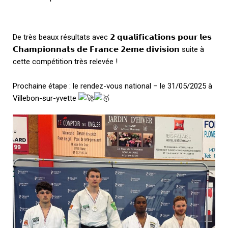
De très beaux résultats avec 𝟮 𝗾𝘂𝗮𝗹𝗶𝗳𝗶𝗰𝗮𝘁𝗶𝗼𝗻𝘀 𝗽𝗼𝘂𝗿 𝗹𝗲𝘀
𝗖𝗵𝗮𝗺𝗽𝗶𝗼𝗻𝗻𝗮𝘁𝘀 𝗱𝗲 𝗙𝗿𝗮𝗻𝗰𝗲 𝟮𝗲𝗺𝗲 𝗱𝗶𝘃𝗶𝘀𝗶𝗼𝗻 suite à
cette compétition très relevée !
Prochaine étape : le rendez-vous national – le 31/05/2025 à
Villebon-sur-yvette