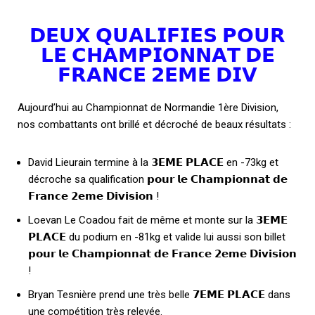
𝗗𝗘𝗨𝗫 𝗤𝗨𝗔𝗟𝗜𝗙𝗜𝗘𝗦 𝗣𝗢𝗨𝗥
𝗟𝗘 𝗖𝗛𝗔𝗠𝗣𝗜𝗢𝗡𝗡𝗔𝗧 𝗗𝗘
𝗙𝗥𝗔𝗡𝗖𝗘 𝟮𝗘𝗠𝗘 𝗗𝗜𝗩
Aujourd’hui au Championnat de Normandie 1ère Division,
nos combattants ont brillé et décroché de beaux résultats :
David Lieurain termine à la 𝟯𝗘𝗠𝗘 𝗣𝗟𝗔𝗖𝗘 en -73kg et
décroche sa qualification 𝗽𝗼𝘂𝗿 𝗹𝗲 𝗖𝗵𝗮𝗺𝗽𝗶𝗼𝗻𝗻𝗮𝘁 𝗱𝗲
𝗙𝗿𝗮𝗻𝗰𝗲 𝟮𝗲𝗺𝗲 𝗗𝗶𝘃𝗶𝘀𝗶𝗼𝗻 !
Loevan Le Coadou fait de même et monte sur la 𝟯𝗘𝗠𝗘
𝗣𝗟𝗔𝗖𝗘 du podium en -81kg et valide lui aussi son billet
𝗽𝗼𝘂𝗿 𝗹𝗲 𝗖𝗵𝗮𝗺𝗽𝗶𝗼𝗻𝗻𝗮𝘁 𝗱𝗲 𝗙𝗿𝗮𝗻𝗰𝗲 𝟮𝗲𝗺𝗲 𝗗𝗶𝘃𝗶𝘀𝗶𝗼𝗻
!
Bryan Tesnière prend une très belle 𝟳𝗘𝗠𝗘 𝗣𝗟𝗔𝗖𝗘 dans
une compétition très relevée.