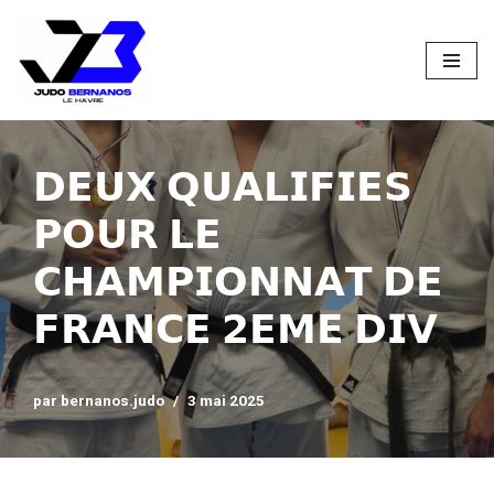
Aller
au
contenu
𝗗𝗘𝗨𝗫 𝗤𝗨𝗔𝗟𝗜𝗙𝗜𝗘𝗦
𝗣𝗢𝗨𝗥 𝗟𝗘
𝗖𝗛𝗔𝗠𝗣𝗜𝗢𝗡𝗡𝗔𝗧 𝗗𝗘
𝗙𝗥𝗔𝗡𝗖𝗘 𝟮𝗘𝗠𝗘 𝗗𝗜𝗩
par
bernanos.judo
3 mai 2025