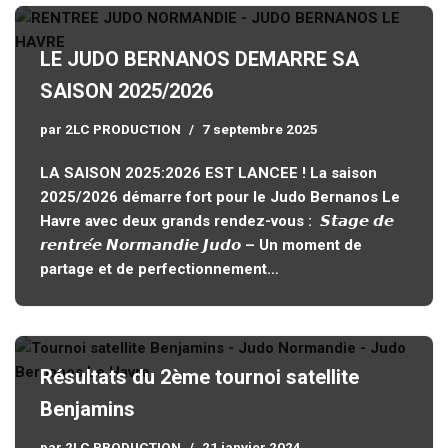
LE JUDO BERNANOS DEMARRE SA
SAISON 2025/2026
par
2LC PRODUCTION
7 septembre 2025
LA SAISON 2025:2026 EST LANCEE ! La saison
2025/2026 démarre fort pour le Judo Bernanos Le
Havre avec deux grands rendez-vous : 𝙎𝙩𝙖𝙜𝙚 𝙙𝙚
𝙧𝙚𝙣𝙩𝙧𝙚́𝙚 𝙉𝙤𝙧𝙢𝙖𝙣𝙙𝙞𝙚 𝙅𝙪𝙙𝙤 – Un moment de
partage et de perfectionnement…
Résultats du 2ème tournoi satellite
Benjamins
par
2LC PRODUCTION
21 janvier 2024