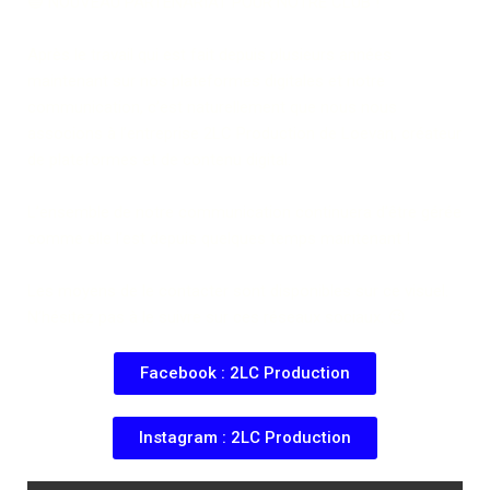
🔵 NOUVEAU PARTENARIAT POUR NOTRE CLUB !
Après le travail qui est fait depuis plusieurs années
maintenant sur nos plateformes digitales et notre
communication, c’est naturellement que nous nous
associons à l’entreprise
2LC Production
de Loevan, créateur
de plateformes et de contenu digital.
L’ensemble de notre communication continuera d’être gérée
comme elle l’est depuis quelques temps maintenant !
Les moyens de le contacter sont disponibles sur ce visuel.
N’hésitez pas à le suivre sur ces réseaux sociaux. 😉
Facebook : 2LC Production
Instagram : 2LC Production